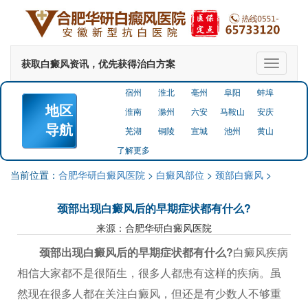
获取白癜风资讯，优先获得治白方案
切
换
导
宿州
淮北
亳州
阜阳
蚌埠
航
地区
淮南
滁州
六安
马鞍山
安庆
导航
芜湖
铜陵
宣城
池州
黄山
了解更多
当前位置：
合肥华研白癜风医院
>
白癜风部位
>
颈部白癜风
>
颈部出现白癜风后的早期症状都有什么?
来源：合肥华研白癜风医院
颈部出现白癜风后的早期症状都有什么?
白癜风疾病
相信大家都不是很陌生，很多人都患有这样的疾病。虽
然现在很多人都在关注白癜风，但还是有少数人不够重