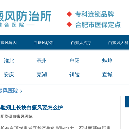
白癜风病因
白癜风诊断
白癜风治疗
白癜风人群
淮北
亳州
阜阳
蚌埠
安庆
芜湖
铜陵
宣城
癜风医院
>
解脸颊上长块白癜风要怎么护
合肥华研白癜风医院
有白斑对患者容貌产生的影响也大。不过面部白斑患