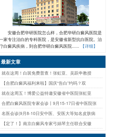
安徽合肥华研医院怎么样，合肥华研白癜风医院是
一家专注治白的专科医院，是安徽省新型抗白医院。治
疗白癜风疾病，到合肥华研白癜风医院......
【详细】
最新文章
· 就在这周！白斑免费普查！张虹亚、吴跃申教授
· 【合肥白癜风福利来啦】国庆“告白”约吗？双
· 就在这周五！博爱公益特邀安徽省中医院张虹亚
· 合肥白癜风医院专家会诊丨9月15-17日省中医院张
· 名医会诊|9月8-10日安中医、安医大等知名皮肤病
· 【定了！】南京白癜风专家弓娟琴主任联合安徽