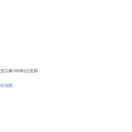
口南100米(公交四
网站地图