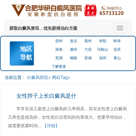
获取白癜风资讯，优先获得治白方案
切
换
导
宿州
淮北
亳州
阜阳
蚌埠
航
地区
淮南
滁州
六安
马鞍山
安庆
导航
芜湖
铜陵
宣城
池州
黄山
了解更多
当前位置：
白癜风医院
>
网站Tag
>
女性脖子上长白癜风是什
常常在说儿童患上白癜风的几率很高，其实女性患上白癜风
几率也是很高的，女性患白后受到的伤害很大。想要早些祛白，
就需要抓紧时间...
【详细】