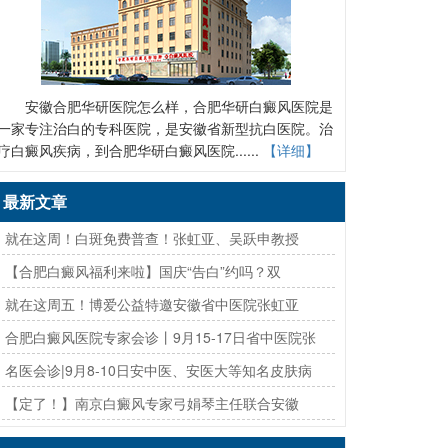
安徽合肥华研医院怎么样，合肥华研白癜风医院是
一家专注治白的专科医院，是安徽省新型抗白医院。治
疗白癜风疾病，到合肥华研白癜风医院......
【详细】
最新文章
· 就在这周！白斑免费普查！张虹亚、吴跃申教授
· 【合肥白癜风福利来啦】国庆“告白”约吗？双
· 就在这周五！博爱公益特邀安徽省中医院张虹亚
· 合肥白癜风医院专家会诊丨9月15-17日省中医院张
· 名医会诊|9月8-10日安中医、安医大等知名皮肤病
· 【定了！】南京白癜风专家弓娟琴主任联合安徽