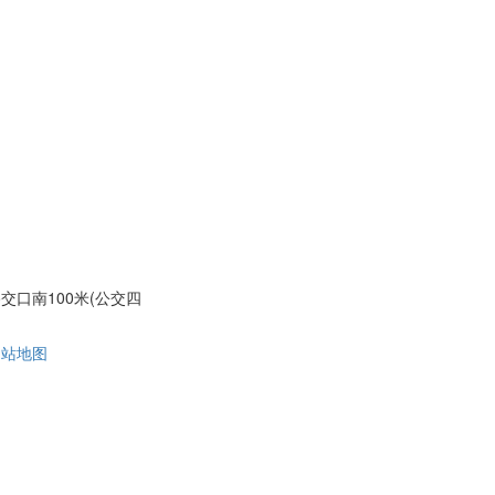
口南100米(公交四
网站地图