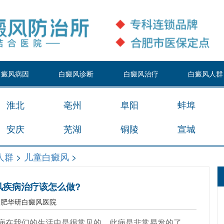
白癜风病因
白癜风诊断
白癜风治疗
白癜风人群
淮北
亳州
阜阳
蚌埠
安庆
芜湖
铜陵
宣城
人群
>
儿童白癜风
>
风疾病治疗该怎么做?
合肥华研白癜风医院
病在我们的生活中是很常见的，此病是非常易发的了，