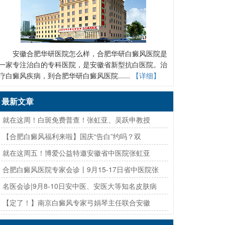
安徽合肥华研医院怎么样，合肥华研白癜风医院是
一家专注治白的专科医院，是安徽省新型抗白医院。治
疗白癜风疾病，到合肥华研白癜风医院......
【详细】
最新文章
· 就在这周！白斑免费普查！张虹亚、吴跃申教授
· 【合肥白癜风福利来啦】国庆“告白”约吗？双
· 就在这周五！博爱公益特邀安徽省中医院张虹亚
· 合肥白癜风医院专家会诊丨9月15-17日省中医院张
· 名医会诊|9月8-10日安中医、安医大等知名皮肤病
· 【定了！】南京白癜风专家弓娟琴主任联合安徽