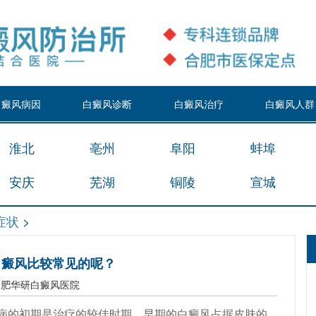
白癜风病因
白癜风诊断
白癜风治疗
白癜风人群
淮北
亳州
阜阳
蚌埠
安庆
芜湖
铜陵
宣城
症状
>
白癜风比较常见的呢？
合肥华研白癜风医院
病的初期是治疗的较佳时期，早期的白癜风占据皮肤的