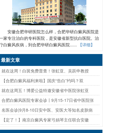
安徽合肥华研医院怎么样，合肥华研白癜风医院是
一家专注治白的专科医院，是安徽省新型抗白医院。治
疗白癜风疾病，到合肥华研白癜风医院......
【详细】
最新文章
· 就在这周！白斑免费普查！张虹亚、吴跃申教授
· 【合肥白癜风福利来啦】国庆“告白”约吗？双
· 就在这周五！博爱公益特邀安徽省中医院张虹亚
· 合肥白癜风医院专家会诊丨9月15-17日省中医院张
· 名医会诊|9月8-10日安中医、安医大等知名皮肤病
· 【定了！】南京白癜风专家弓娟琴主任联合安徽