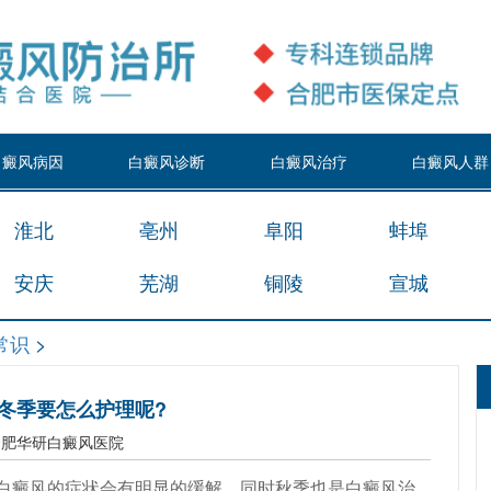
白癜风病因
白癜风诊断
白癜风治疗
白癜风人群
淮北
亳州
阜阳
蚌埠
安庆
芜湖
铜陵
宣城
常识
>
冬季要怎么护理呢?
合肥华研白癜风医院
白癜风的症状会有明显的缓解，同时秋季也是白癜风治