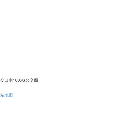
口南100米(公交四
网站地图